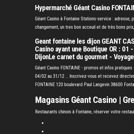
Hypermarché Géant Casino FONTAIN
Géant Casino à Fontaine Stations-service : adresse, p
changement, un tres bon acceuil et de très bons prix,
Geant fontaine les dijon GEANT CA
Casino ayant une Boutique OR : 01 
DijonLe carnet du gourmet - Voyage
Géant Casino FONTAINE - promos et infos pratiques
04/02 au 31/12 ... Inscrivez-vous et recevez direc
FONTAINE 120 boulevard Paul Langevin 38600 Fontaine.
Magasins Géant Casino | Gr
Restaurants chinois à Fontaine, réserver votre resta