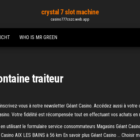
crystal 7 slot machine
casino777cszc.web.app
LICHT
WHO IS MR GREEN
ntaine traiteur
 inscrivez-vous à notre newsletter Géant Casino. Accédez aussi à votre
Casino. Votre fidélité est récompensée tout en effectuant vos achats en
n utilisant le formulaire service consommateurs Magasins Géant Casi
Casino AIX LES BAINS à 56 km En savoir plus Géant Casino ... Choisir mo