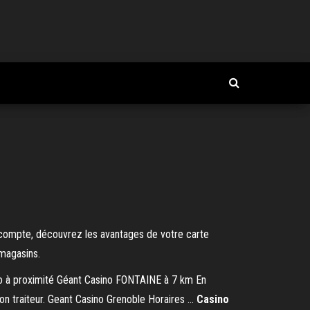
 compte, découvrez les avantages de votre carte
 magasins.
no à proximité Géant Casino FONTAINE à 7 km En
n traiteur. Geant Casino Grenoble Horaires ...
Casino